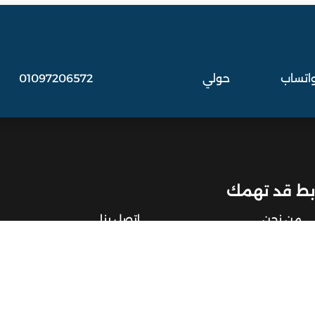
واتساب
حولي
01097206572
بط قد تهمك
من نحن
اتصل بنا
الخدمات
المدن
سياسة الخصوصية