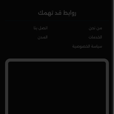
روابط قد تهمك
من نحن
اتصل بنا
الخدمات
المدن
سياسة الخصوصية