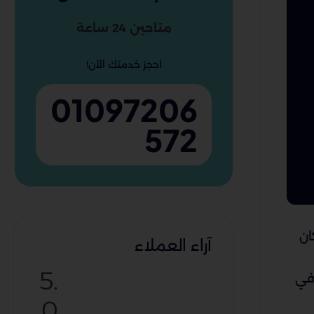
متاحين 24 ساعة
احجز خدمتك الآن!
01097206
572
ان
آراء العملاء
5.
في
0